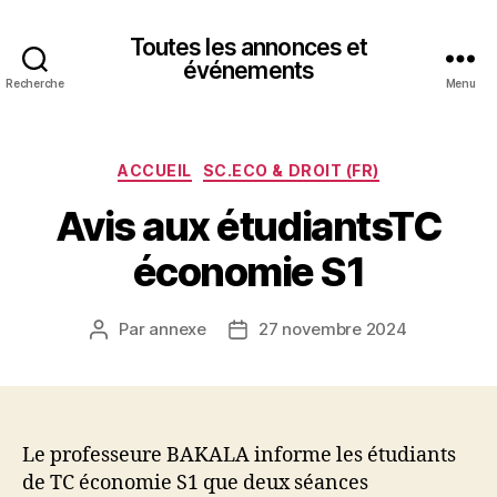
Toutes les annonces et
événements
Recherche
Menu
Catégories
ACCUEIL
SC.ECO & DROIT (FR)
Avis aux étudiantsTC
économie S1
Par
annexe
27 novembre 2024
Auteur
Date
de
de
l’article
l’article
Le professeure BAKALA informe les étudiants
de TC économie S1 que deux séances