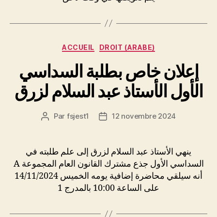
Catégories
ACCUEIL
DROIT (ARABE)
إعلان خاص بطلبة السداسي
الأول الأستاذ عبد السلام لزرق
Par
fsjest1
12 novembre 2024
Auteur
Date
de
de
l’article
l’article
ينهي الأستاذ عبد السلام لزرق إلى علم طلبته في
السداسي الأول جذع مشترك القانون العام المجموعة A
أنه سيلقي محاضرة إضافية يومه الخميس 14/11/2024
على الساعة 10:00 بالمدرج 1