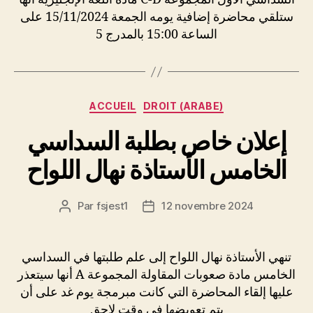
ستلقي محاضرة إضافية يومه الجمعة 15/11/2024 على
الساعة 15:00 بالمدرج 5
Catégories
ACCUEIL
DROIT (ARABE)
إعلان خاص بطلبة السداسي
الخامس الأستاذة نهال اللواح
Par
fsjest1
12 novembre 2024
Auteur
Date
de
de
l’article
l’article
تنهي الأستاذة نهال اللواح إلى علم طلبتها في السداسي
الخامس مادة صعوبات المقاولة المجموعة A أنها سيتعذر
عليها إلقاء المحاضرة التي كانت مبرمجة يوم غد على أن
يتم تعويضها في وقت لاحق