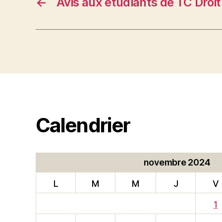
←
Avis aux étudiants de TC Droit
Calendrier
novembre 2024
L
M
M
J
V
1