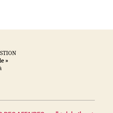
GESTION
e »
à