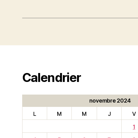
Calendrier
novembre 2024
L
M
M
J
V
1