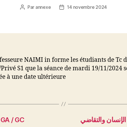
Par
annexe
14 novembre 2024
Auteur
Date
de
de
l’article
l’article
fesseure NAIMI in forme les étudiants de Tc d
/Privé S1 que la séance de mardi 19/11/2024 s
ée à une date ultérieure
 GA / GC
الإنسان والتقاضي