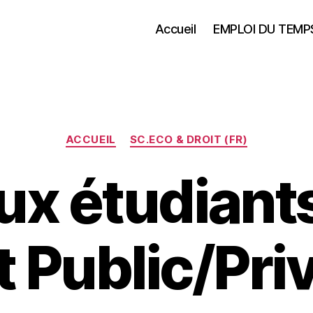
Accueil
EMPLOI DU TEMP
Catégories
ACCUEIL
SC.ECO & DROIT (FR)
ux étudiant
t Public/Pri