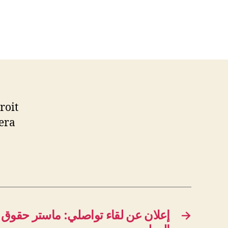
roit
era
إعلان عن لقاء تواصلي: ماستر حقوق 
→