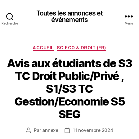
Toutes les annonces et
événements
Recherche
Menu
Catégories
ACCUEIL
SC.ECO & DROIT (FR)
Avis aux étudiants de S3
TC Droit Public/Privé ,
S1/S3 TC
Gestion/Economie S5
SEG
Par
annexe
11 novembre 2024
Auteur
Date
de
de