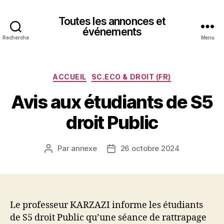
Toutes les annonces et
événements
Recherche
Menu
Catégories
ACCUEIL
SC.ECO & DROIT (FR)
Avis aux étudiants de S5
droit Public
Par
annexe
26 octobre 2024
Auteur
Date
de
de
l’article
l’article
Le professeur KARZAZI informe les étudiants
de S5 droit Public qu’une séance de rattrapage