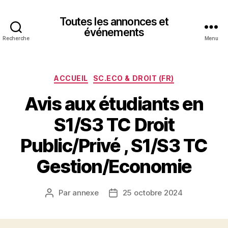
Toutes les annonces et
événements
Recherche
Menu
Catégories
ACCUEIL
SC.ECO & DROIT (FR)
Avis aux étudiants en
S1/S3 TC Droit
Public/Privé , S1/S3 TC
Gestion/Economie
Par
annexe
25 octobre 2024
Auteur
Date
de
de
l’article
l’article