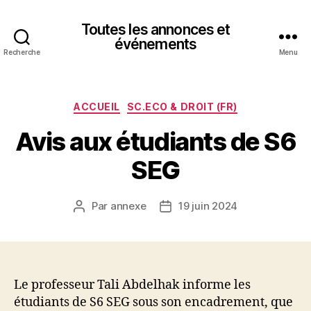
Toutes les annonces et
événements
Recherche
Menu
Catégories
ACCUEIL
SC.ECO & DROIT (FR)
Avis aux étudiants de S6
SEG
Par
annexe
19 juin 2024
Auteur
Date
de
de
l’article
l’article
Le professeur Tali Abdelhak informe les
étudiants de S6 SEG sous son encadrement, que