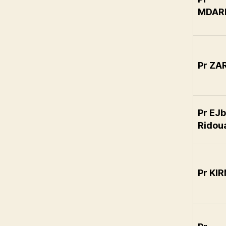
MDAR
Pr ZA
Pr EJb
Ridou
Pr KIR