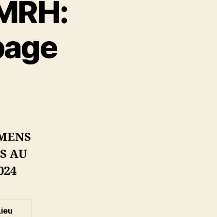
/MRH:
page
AMENS
S AU
024
Lieu