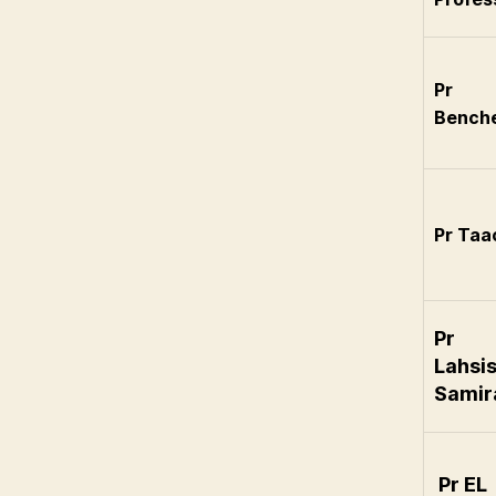
Pr
Benche
Pr Taa
Pr
Lahsis
Samir
Pr EL