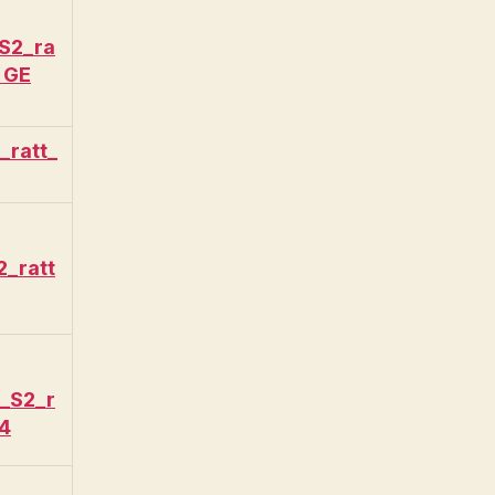
_S2_ra
 GE
_ratt_
_ratt
_S2_r
4