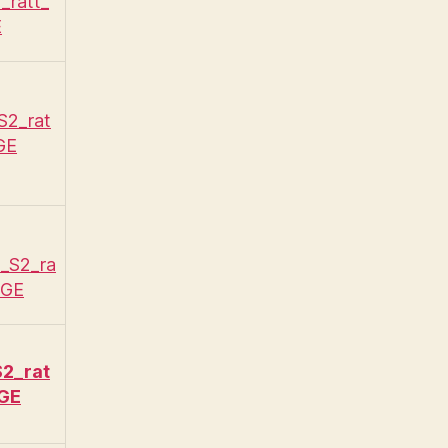
_ratt_
E
S2_rat
GE
_S2_ra
 GE
2_rat
 GE