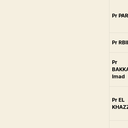
Pr PA
Pr RBI
Pr
BAKKA
Imad
Pr EL
KHAZ