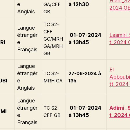
Hiani_S2
e
à 12h30
GA/CFF
2024 G
Anglais
GB
TC S2-
Langue
CFF
étrangèr
01-07-2024
Laamiri_
GC/MRH
RI
e
à 13h45
t_2024 
GA/MRH
Français
GB
Langue
El
étrangèr
TC S2-
27-06-2024 à
Abboubi
UBI
e
MRH GA
13h
tt_2024
Anglais
Langue
étrangèr
01-07-2024
Adimi_S
TC S2-
IMI
e
à 13h45
t_2024
CFF GB
Français