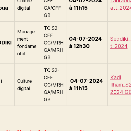
04-07-2024
Lahraou
Culture
CFF
oua
à 11h15
att_202
digital
GA/CFF
GB
TC S2-
Manage
CFF
04-07-2024
Seddiki_
ment
DDIKI
GC/MRH
à 12h30
t_2024
fondame
GA/MRH
ntal
GB
TC S2-
Kadi
CFF
i
04-07-2024
Culture
Ilham_S2
GC/MRH
à 11h15
digital
2024 G
GA/MRH
GB