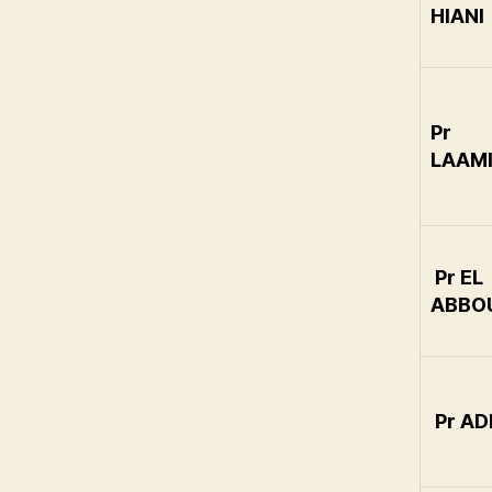
HIANI
Pr
LAAMI
Pr EL
ABBO
Pr AD