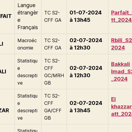
Langue
étrangèr
01-07-2024
Parfait
TC S2-
RFAIT
e
à 13h45
tt_2024
CFF GA
Français
02-07-2024
Rbili_S2
Macroéc
TC S2-
LI
à 12h30
2024
onomie
CFF GA
Statistiqu
TC S2-
Bakkali
02-07-2024
e
CFF
LI
Imad_S2
à 12h30
descrepti
GC/MRH
_2024
ve
GB
Statistiqu
TC S2-
El
02-07-2024
e
CFF
khazzar
ZAR
à 13h45
descrepti
GA/CFF
att_202
ve
GB
Statistiqu