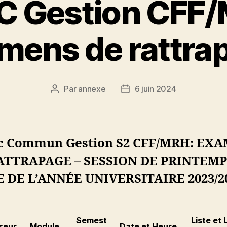
C Gestion CFF
mens de rattra
Par
annexe
6 juin 2024
Auteur
Date
de
de
l’article
l’article
c Commun Gestion S2 CFF/MRH: EX
ATTRAPAGE –
SESSION DE PRINTEMP
E DE
L’ANNÉE
UNIVERSITAIRE 2023/2
Semest
Liste et 
seur
Module
Date et Heure