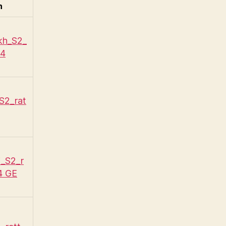
n
kh_S2_
24
S2_rat
i_S2_r
4 GE