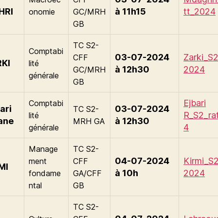
HRI
à 11h15
tt_2024
onomie
GC/MRH
GB
TC S2-
Comptabi
03-07-2024
Zarki_S2
CFF
RKI
lité
à 12h30
2024
GC/MRH
générale
GB
Ejbari
Comptabi
ari
03-07-2024
TC S2-
R_S2_ra
lité
ane
à 12h30
MRH GA
4
générale
Manage
TC S2-
04-07-2024
Kirmi_S2
ment
CFF
MI
à 10h
2024
fondame
GA/CFF
ntal
GB
TC S2-