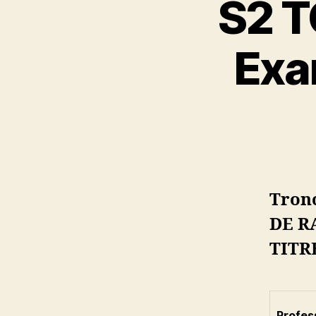
S2 T
Exa
Tron
DE R
TITR
Profes