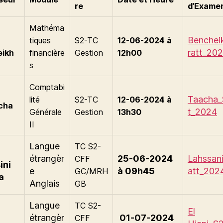
re
d’Exame
Mathéma
Benchei
tiques
S2-TC
12-06-2024 à
ratt_20
ikh
financière
Gestion
12h00
s
Comptabi
Taacha_
lité
S2-TC
12-06-2024 à
cha
t_2024
Générale
Gestion
13h30
II
Langue
TC S2-
étrangèr
25-06-2024
Lahssan
CFF
ini
e
à 09h45
att_202
GC/MRH
a
Anglais
GB
Langue
TC S2-
El
étrangèr
01-07-2024
CFF