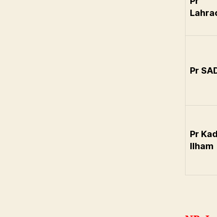
Pr
Lahra
Pr SA
Pr Kad
Ilham