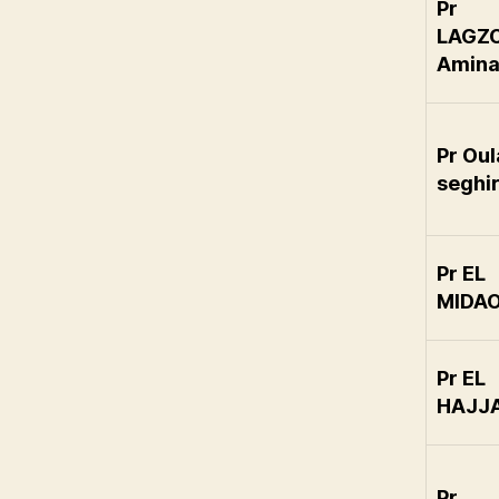
Pr
LAGZO
Amin
Pr Ou
seghi
Pr EL
MIDA
Pr EL
HAJJA
Pr