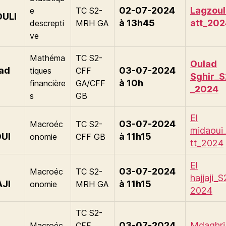
02-07-2024
Lagzoul
e
TC S2-
ULI
à 13h45
att_202
descrepti
MRH GA
a
ve
Mathéma
TC S2-
Oulad
lad
03-07-2024
tiques
CFF
Sghir_S
r
à 10h
financière
GA/CFF
_2024
s
GB
El
03-07-2024
Macroéc
TC S2-
midaoui
OUI
à 11h15
onomie
CFF GB
tt_2024
El
03-07-2024
Macroéc
TC S2-
hajjaji_S
JI
à 11h15
onomie
MRH GA
2024
TC S2-
03-07-2024
Mdaghri
Macroéc
CFF