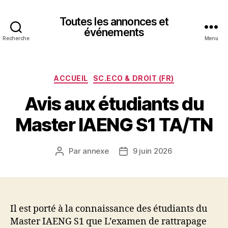
Toutes les annonces et
événements
Recherche
Menu
Catégories
ACCUEIL
SC.ECO & DROIT (FR)
Avis aux étudiants du
Master IAENG S1 TA/TN
Par
annexe
9 juin 2026
Auteur
Date
de
de
l’article
l’article
Il est porté à la connaissance des étudiants du
Master IAENG S1 que L’examen de rattrapage