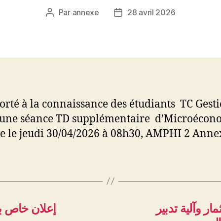
Par
annexe
28 avril 2026
Auteur
Date
de
de
l’article
l’article
 porté à la connaissance des étudiants TC Gest
une séance TD supplémentaire d’Microécono
ie le jeudi 30/04/2026 à 08h30, AMPHI 2 Anne
ر وآلية تدبير
إعلان خاص بط