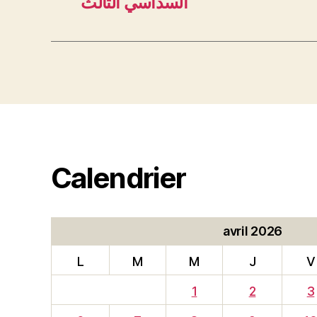
السداسي الثالث
Calendrier
avril 2026
L
M
M
J
V
1
2
3