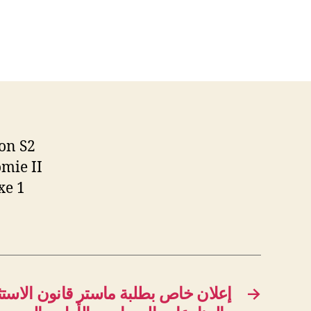
ion S2
mie II
xe 1
إعلان خاص بطلبة ماستر قانون الاستثما
→