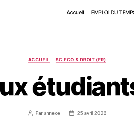
Accueil
EMPLOI DU TEMP
Catégories
ACCUEIL
SC.ECO & DROIT (FR)
ux étudiant
Par
annexe
25 avril 2026
Auteur
Date
de
de
l’article
l’article