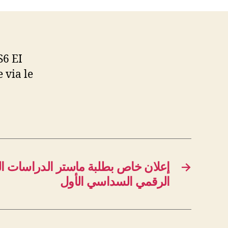
S6 EI
 via le
إعلان خاص بطلبة ماستر الدراسات الع
→
الرقمي السداسي الأول