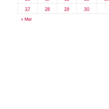
27
28
29
30
« Mar