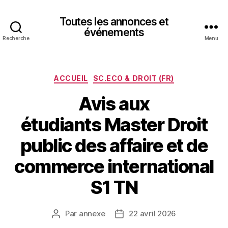
Toutes les annonces et
événements
Recherche
Menu
Catégories
ACCUEIL
SC.ECO & DROIT (FR)
Avis aux
étudiants Master Droit
public des affaire et de
commerce international
S1 TN
Par
annexe
22 avril 2026
Auteur
Date
de
de