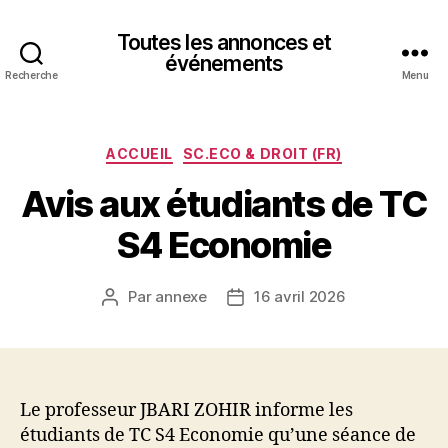
Toutes les annonces et
événements
Recherche
Menu
Catégories
ACCUEIL
SC.ECO & DROIT (FR)
Avis aux étudiants de TC
S4 Economie
Par
annexe
16 avril 2026
Auteur
Date
de
de
l’article
l’article
Le professeur JBARI ZOHIR informe les
étudiants de TC S4 Economie qu’une séance de