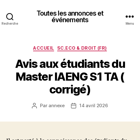
Toutes les annonces et
événements
Recherche
Menu
Catégories
ACCUEIL
SC.ECO & DROIT (FR)
Avis aux étudiants du
Master IAENG S1 TA (
corrigé)
Par
annexe
14 avril 2026
Auteur
Date
de
de
l’article
l’article