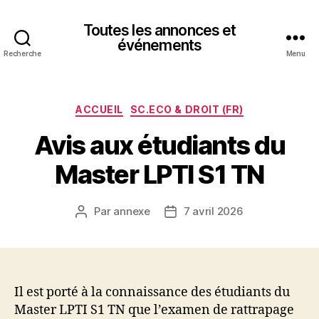
Toutes les annonces et
événements
Recherche
Menu
Catégories
ACCUEIL
SC.ECO & DROIT (FR)
Avis aux étudiants du
Master LPTI S1 TN
Par
annexe
7 avril 2026
Auteur
Date
de
de
l’article
l’article
Il est porté à la connaissance des étudiants du
Master LPTI S1 TN que l’examen de rattrapage