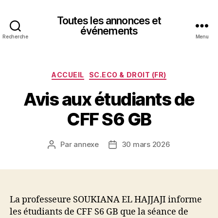
Toutes les annonces et
événements
Recherche
Menu
Catégories
ACCUEIL
SC.ECO & DROIT (FR)
Avis aux étudiants de
CFF S6 GB
Par
annexe
30 mars 2026
Auteur
Date
de
de
l’article
l’article
La professeure SOUKIANA EL HAJJAJI informe
les étudiants de CFF S6 GB que la séance de