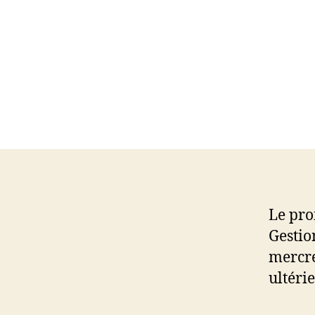
Le pro
Gestio
mercre
ultéri