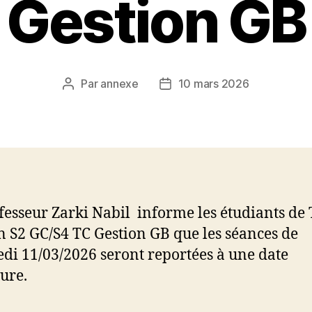
Gestion GB
Par
annexe
10 mars 2026
Auteur
Date
de
de
l’article
l’article
fesseur Zarki Nabil informe les étudiants de
n S2 GC/S4 TC Gestion GB que les séances de
di 11/03/2026 seront reportées à une date
eure.