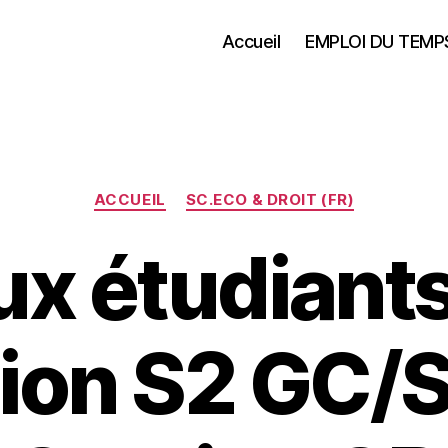
Accueil
EMPLOI DU TEMP
Catégories
ACCUEIL
SC.ECO & DROIT (FR)
ux étudiant
ion S2 GC/