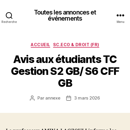
Toutes les annonces et
événements
Recherche
Menu
Catégories
ACCUEIL
SC.ECO & DROIT (FR)
Avis aux étudiants TC
Gestion S2 GB/ S6 CFF
GB
Par
annexe
3 mars 2026
Auteur
Date
de
de
l’article
l’article