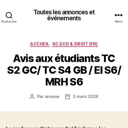
Toutes les annonces et
événements
Recherche
Menu
Catégories
ACCUEIL
SC.ECO & DROIT (FR)
Avis aux étudiants TC
S2 GC/ TC S4 GB / EI S6/
MRH S6
Par
annexe
2 mars 2026
Auteur
Date
de
de
l’article
l’article