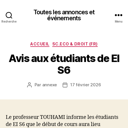
Toutes les annonces et
événements
Recherche
Menu
Catégories
ACCUEIL
SC.ECO & DROIT (FR)
Avis aux étudiants de EI
S6
Par
annexe
17 février 2026
Auteur
Date
de
de
l’article
l’article
Le professeur TOUHAMI informe les étudiants
de EI S6 que le début de cours aura lieu