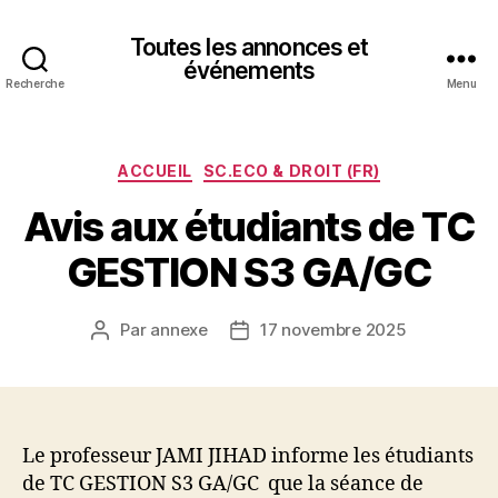
Toutes les annonces et
événements
Recherche
Menu
Catégories
ACCUEIL
SC.ECO & DROIT (FR)
Avis aux étudiants de TC
GESTION S3 GA/GC
Par
annexe
17 novembre 2025
Auteur
Date
de
de
l’article
l’article
Le professeur JAMI JIHAD informe les étudiants
de TC GESTION S3 GA/GC que la séance de