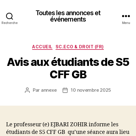
Toutes les annonces et
événements
Recherche
Menu
Catégories
ACCUEIL
SC.ECO & DROIT (FR)
Avis aux étudiants de S5
CFF GB
Par
annexe
10 novembre 2025
Auteur
Date
de
de
l’article
l’article
Le professeur (e) EJBARI ZOHIR informe les
étudiants de S5 CFF GB qu’une séance aura lieu