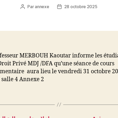
Par
annexe
28 octobre 2025
Auteur
Date
de
de
l’article
l’article
fesseur MERBOUH Kaoutar informe les étudi
Droit Privé MDJ /DFA qu’une séance de cours
mentaire aura lieu le vendredi 31 octobre 2
 salle 4 Annexe 2