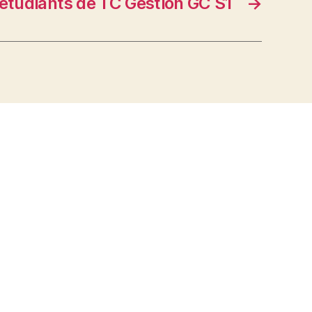
 étudiants de TC Gestion GC S1
→