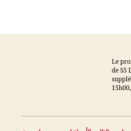
Le pro
de S5 
supplé
15h00,