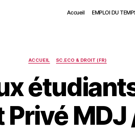
Accueil
EMPLOI DU TEMP
Catégories
ACCUEIL
SC.ECO & DROIT (FR)
ux étudiant
t Privé MDJ