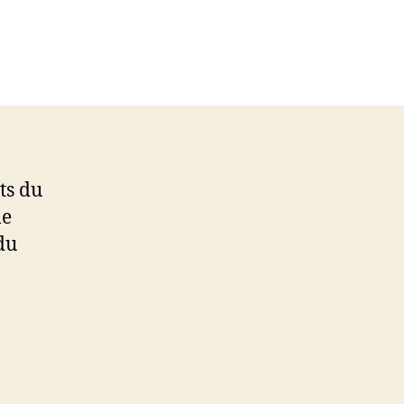
ts du
le
du