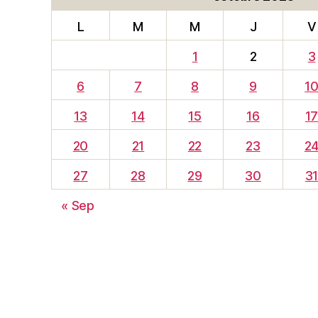
L
M
M
J
V
1
2
3
6
7
8
9
1
13
14
15
16
1
20
21
22
23
2
27
28
29
30
3
« Sep