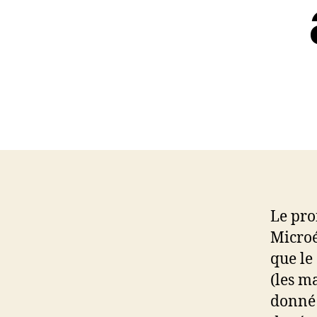
Le pro
Microé
que le
(les m
donné 