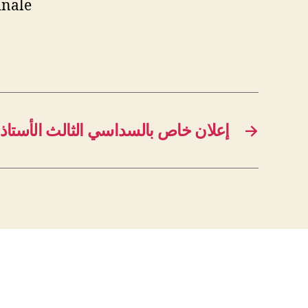
inale
إعلان خاص بالسداسي الثالث الأستاذ
→