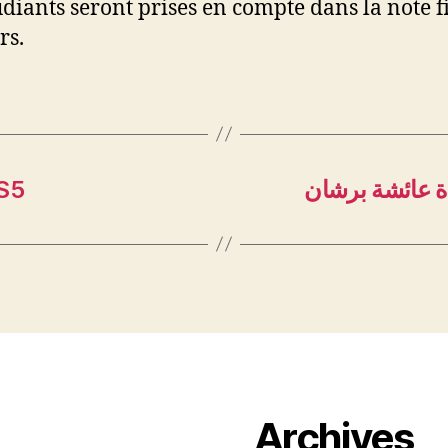
udiants seront prises en compte dans la note f
rs.
 S5
ة عائشة برشان
Archives