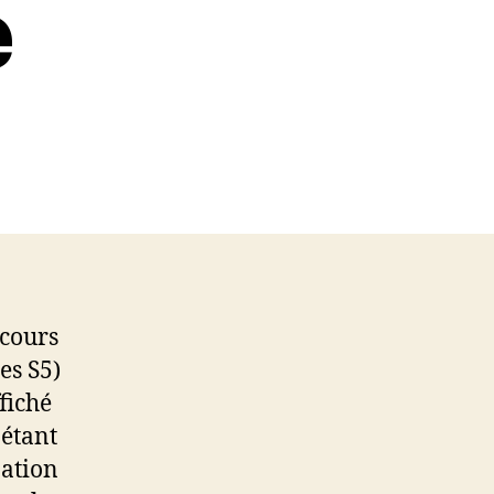
e
cours
es S5)
fiché
 étant
pation