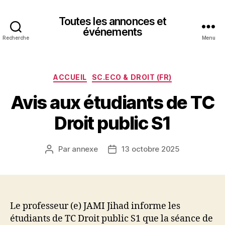
Toutes les annonces et
événements
Recherche
Menu
Catégories
ACCUEIL
SC.ECO & DROIT (FR)
Avis aux étudiants de TC
Droit public S1
Par
annexe
13 octobre 2025
Auteur
Date
de
de
l’article
l’article
Le professeur (e) JAMI Jihad informe les
étudiants de TC Droit public S1 que la séance de