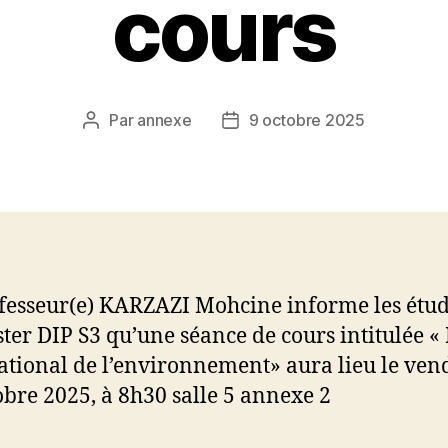
cours
Par
annexe
9 octobre 2025
Auteur
Date
de
de
l’article
l’article
fesseur(e) KARZAZI Mohcine informe les étud
ter DIP S3 qu’une séance de cours intitulée « 
ational de l’environnement» aura lieu le ven
obre 2025, à 8h30 salle 5 annexe 2