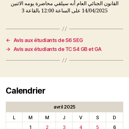
القانون الجنائي العام أنه سيلقي محاضرة يومه الاثنين
14/04/2025 على الساعة 12:00 بالقاعة 3
←
Avis aux étudiants de S6 SEG
→
Avis aux étudiants de TC S4 GB et GA
Calendrier
avril 2025
L
M
M
J
V
S
D
1
2
3
4
5
6