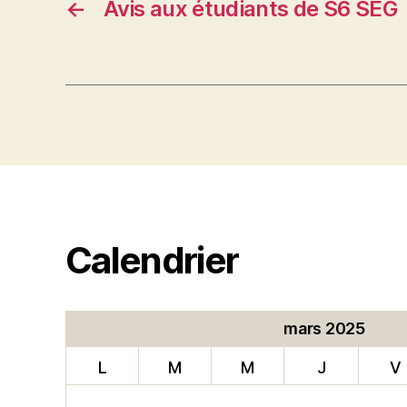
←
Avis aux étudiants de S6 SEG
Calendrier
mars 2025
L
M
M
J
V