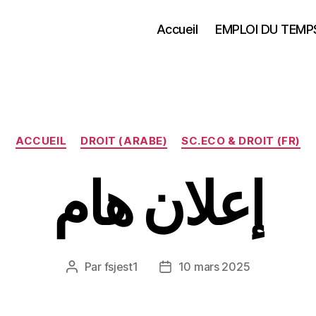
Accueil
EMPLOI DU TEMP
Catégories
ACCUEIL
DROIT (ARABE)
SC.ECO & DROIT (FR)
إعلان هام
Par
fsjest1
10 mars 2025
Auteur
Date
de
de
l’article
l’article