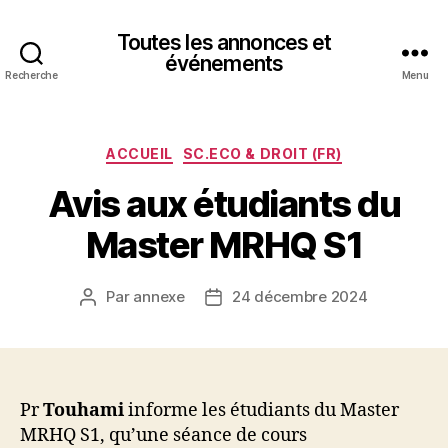
Toutes les annonces et
événements
Recherche
Menu
Catégories
ACCUEIL
SC.ECO & DROIT (FR)
Avis aux étudiants du
Master MRHQ S1
Par
annexe
24 décembre 2024
Auteur
Date
de
de
l’article
l’article
Pr
Touhami
informe les étudiants du Master
MRHQ S1, qu’une séance de cours