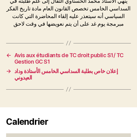
ينهي الأستاذ محمد الحسناوي التقال إلى علم طلبته في
السداسي الخامس تخصص القانون العام مادة تاريخ الفكر
السياسي أنه سيتعذر عليه إلقاء المحاضرة التي كانت
مبرمجة يوم غد على أن يتم نعويضها في وقت لاحق
←
Avis aux étudiants de TC droit public S1/ TC
Gestion GC S1
→
إعلان خاص بطلبة السداسي الخامس الأستاذة وداد
العيدوني
Calendrier