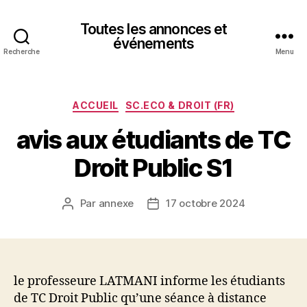
Toutes les annonces et
événements
Recherche
Menu
Catégories
ACCUEIL
SC.ECO & DROIT (FR)
avis aux étudiants de TC
Droit Public S1
Par
annexe
17 octobre 2024
Auteur
Date
de
de
l’article
l’article
le professeure LATMANI informe les étudiants
de TC Droit Public qu’une séance à distance