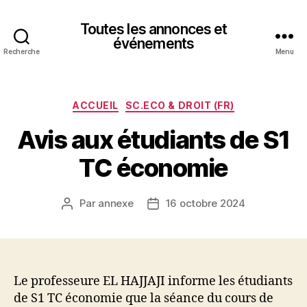
Toutes les annonces et
événements
Recherche
Menu
Catégories
ACCUEIL
SC.ECO & DROIT (FR)
Avis aux étudiants de S1
TC économie
Par
annexe
16 octobre 2024
Auteur
Date
de
de
l’article
l’article
Le professeure EL HAJJAJI informe les étudiants
de S1 TC économie que la séance du cours de