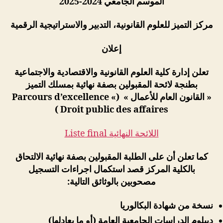
الموسم الجامعي 2024-2025
مركز
التميز للعلوم القانونية، التدبير والاستراتيجية الرقمية
إعلان
تعلن إدارة كلية العلوم القانونية والاقتصادية والاجتماعية
بطنجة لائحة المقبولين بصفة نهائية بمسلك التميز
« القانون العام للأعمال » (Parcours d’excellence «
Droit public des affaires )
اللائحة النهائية Liste final
كما تعلن أن على الطلبة المقبولين بصفة نهائية الالتحاق
بالكلية المركز قصد استكمال اجراءات التسجيل
مصحوبين بالوثائق التالية:
نسخة من شهادة البكالوريا
ديبلوم الدراسات الجامعية العامة (أو ما يعادلها)