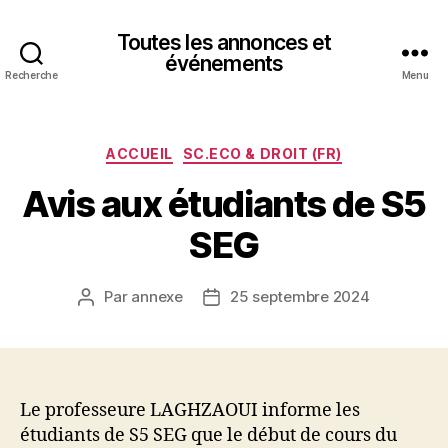
Toutes les annonces et
événements
Recherche
Menu
Catégories
ACCUEIL
SC.ECO & DROIT (FR)
Avis aux étudiants de S5
SEG
Par
annexe
25 septembre 2024
Auteur
Date
de
de
l’article
l’article
Le professeure LAGHZAOUI informe les
étudiants de S5 SEG que le début de cours du