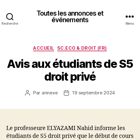
Toutes les annonces et
événements
Recherche
Menu
Catégories
ACCUEIL
SC.ECO & DROIT (FR)
Avis aux étudiants de S5
droit privé
Par
annexe
19 septembre 2024
Auteur
Date
de
de
l’article
l’article
Le professeure ELYAZAMI Nahid informe les
étudiants de S5 droit privé que le début de cours