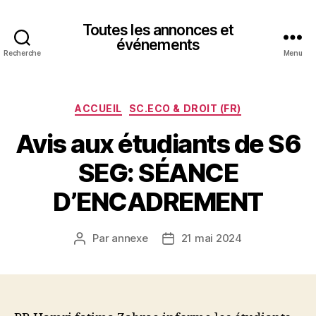
Toutes les annonces et
événements
Recherche
Menu
Catégories
ACCUEIL
SC.ECO & DROIT (FR)
Avis aux étudiants de S6
SEG: SÉANCE
D’ENCADREMENT
Par
annexe
21 mai 2024
Auteur
Date
de
de
l’article
l’article