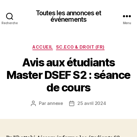
Toutes les annonces et
événements
Recherche
Menu
Catégories
ACCUEIL
SC.ECO & DROIT (FR)
Avis aux étudiants
Master DSEF S2 : séance
de cours
Par
annexe
25 avril 2024
Auteur
Date
de
de
l’article
l’article