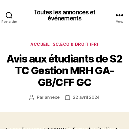
Toutes les annonces et
événements
Recherche
Menu
Catégories
ACCUEIL
SC.ECO & DROIT (FR)
Avis aux étudiants de S2
TC Gestion MRH GA-
GB/CFF GC
Par
annexe
22 avril 2024
Auteur
Date
de
de
l’article
l’article