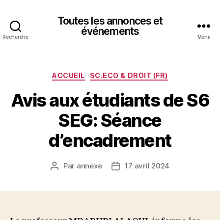
Toutes les annonces et
événements
Recherche
Menu
Catégories
ACCUEIL
SC.ECO & DROIT (FR)
Avis aux étudiants de S6
SEG: Séance
d’encadrement
Par
annexe
17 avril 2024
Auteur
Date
de
de
l’article
l’article