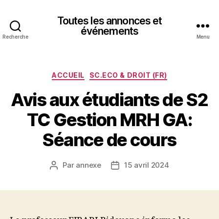
Toutes les annonces et
événements
Recherche
Menu
Catégories
ACCUEIL
SC.ECO & DROIT (FR)
Avis aux étudiants de S2
TC Gestion MRH GA:
Séance de cours
Par
annexe
15 avril 2024
Auteur
Date
de
de
l’article
l’article