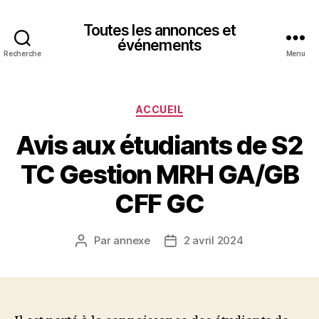
Toutes les annonces et
événements
Recherche
Menu
Catégories
ACCUEIL
Avis aux étudiants de S2
TC Gestion MRH GA/GB
CFF GC
Par
annexe
2 avril 2024
Auteur
Date
de
de
l’article
l’article