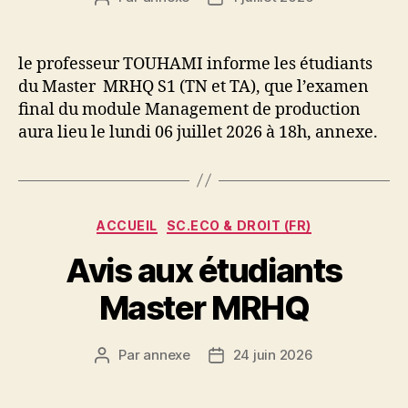
de
de
l’article
l’article
le professeur TOUHAMI informe les étudiants
du Master MRHQ S1 (TN et TA), que l’examen
final du module Management de production
aura lieu le lundi 06 juillet 2026 à 18h, annexe.
Catégories
ACCUEIL
SC.ECO & DROIT (FR)
Avis aux étudiants
Master MRHQ
Par
annexe
24 juin 2026
Auteur
Date
de
de
l’article
l’article