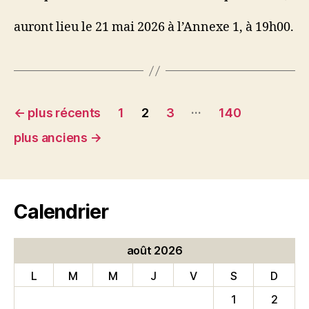
auront lieu le 21 mai 2026 à l’Annexe 1, à 19h00.
Pagination
…
←
plus récents
1
2
3
140
des
plus anciens
→
publications
Calendrier
août 2026
L
M
M
J
V
S
D
1
2