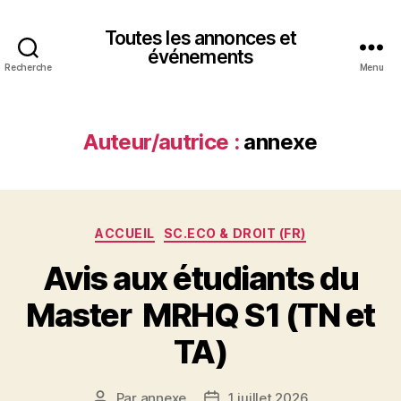
Toutes les annonces et
événements
Recherche
Menu
Auteur/autrice :
annexe
Catégories
ACCUEIL
SC.ECO & DROIT (FR)
Avis aux étudiants du
Master MRHQ S1 (TN et
TA)
Par
annexe
1 juillet 2026
Auteur
Date