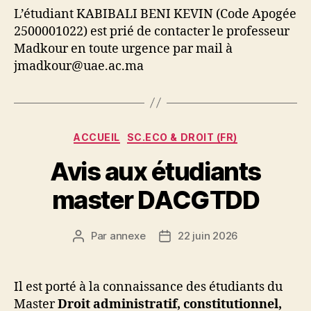
L’étudiant KABIBALI BENI KEVIN (Code Apogée
2500001022) est prié de contacter le professeur
Madkour en toute urgence par mail à
jmadkour@uae.ac.ma
Catégories
ACCUEIL
SC.ECO & DROIT (FR)
Avis aux étudiants
master DACGTDD
Par
annexe
22 juin 2026
Auteur
Date
de
de
l’article
l’article
Il est porté à la connaissance des étudiants du
Master
Droit administratif, constitutionnel,