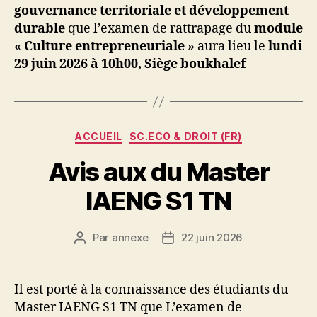
gouvernance territoriale et développement
durable
que l’examen de rattrapage du
module
« Culture entrepreneuriale »
aura lieu le
lundi
29 juin 2026 à 10h00, Siège boukhalef
Catégories
ACCUEIL
SC.ECO & DROIT (FR)
Avis aux du Master
IAENG S1 TN
Par
annexe
22 juin 2026
Auteur
Date
de
de
l’article
l’article
Il est porté à la connaissance des étudiants du
Master IAENG S1 TN que L’examen de