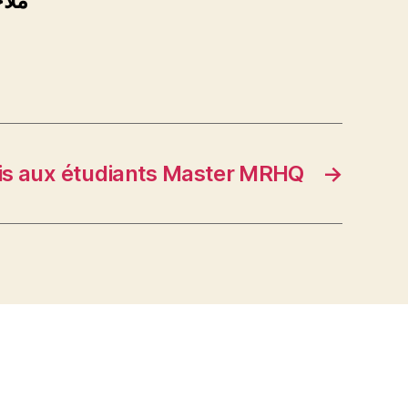
ملا
is aux étudiants Master MRHQ
→