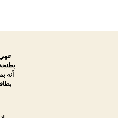
تنهي 
بطنجة 
أنه يم
بطاقة