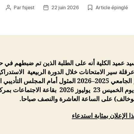
Par
fsjest
22 juin 2026
Article épinglé
Auteur
Date
de
de
l’article
l’article
يد عميد الكلية أنه
على الطلبة الذين تم ضبطهم في حا
قلة سير الامتحانات خلال الدورة
الربيعية الاستدراك
ا
لمثول أمام المجلس التأديبي
ا
2026
–
2025
الجامعي
سينعقد يوم الخميس 23 يوليوز 2026 بقاعة الاجتماعات بم
(بوخالف
على الساعة العاشرة والنصف
صباحا.
ذا الإعلان بمثابة استدعاء