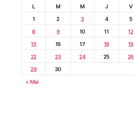
L
M
M
J
V
1
2
3
4
5
8
9
10
11
12
15
16
17
18
19
22
23
24
25
26
29
30
« Mai