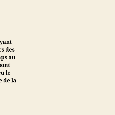
ayant
rs des
mps au
sont
u le
e de la