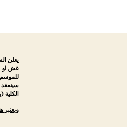
يعلن الس
غش او عر
للموسم 
الكلية )
ويعتبر ه