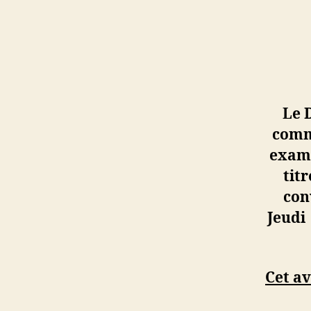
Le 
commi
exame
tit
con
Jeudi
Cet av