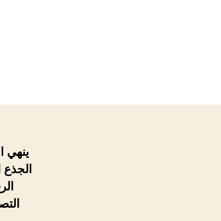
ينهي ا
الر