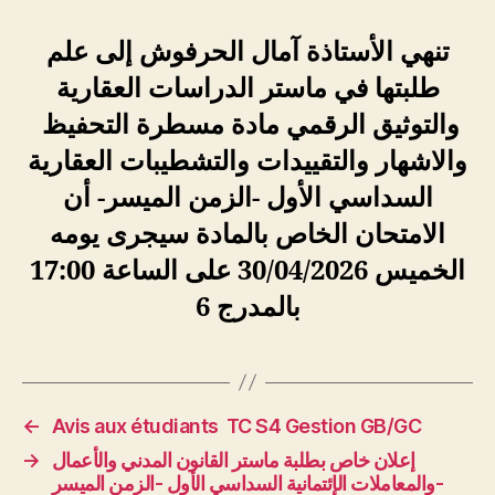
تنهي الأستاذة آمال الحرفوش إلى علم
طلبتها في ماستر الدراسات العقارية
والتوثيق الرقمي مادة مسطرة التحفيظ
والاشهار والتقييدات والتشطيبات العقارية
السداسي الأول -الزمن الميسر- أن
الامتحان الخاص بالمادة سيجرى يومه
الخميس 30/04/2026 على الساعة 17:00
بالمدرج 6
←
Avis aux étudiants TC S4 Gestion GB/GC
→
إعلان خاص بطلبة ماستر القانون المدني والأعمال
والمعاملات الإئتمانية السداسي الأول -الزمن الميسر-