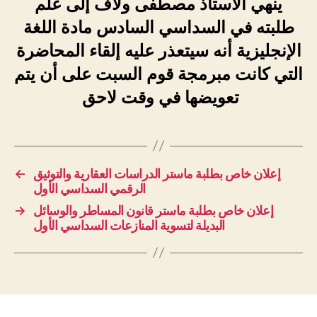
ينهي الأستاذ مصطفى ولاف إلى علم
طلبته في السداسي السادس مادة اللغة
الإنجليزية أنه سيتعذر عليه إلقاء المحاضرة
التي كانت مبرمجة قوم السبت على أن يتم
تعويضها في وقت لاحق
←
إعلان خاص بطلبة ماستر الدراسات العقارية والتوثيق
الرقمي السداسي الأول
→
إعلان خاص بطلبة ماستر قانون المساطر والوسائل
البديلة لتسوية المنازعات السداسي الأول