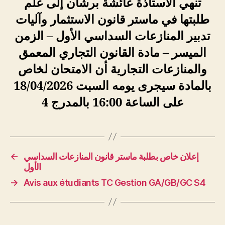
تنهي الأستاذة عائشة برشان إلى علم
طلبتها في ماستر قانون الاستثمار وآليات
تدبير المنازعات السداسي الأول – الزمن
الميسر – مادة القانون التجاري المعمق
والمنازعات التجارية أن الامتحان لخاص
بالمادة سيجرى يومه السبت 18/04/2026
على الساعة 16:00 بالمدرج 4
←
إعلان خاص بطلبة ماستر قانون المنازعات السداسي
الأول
→
Avis aux étudiants TC Gestion GA/GB/GC S4